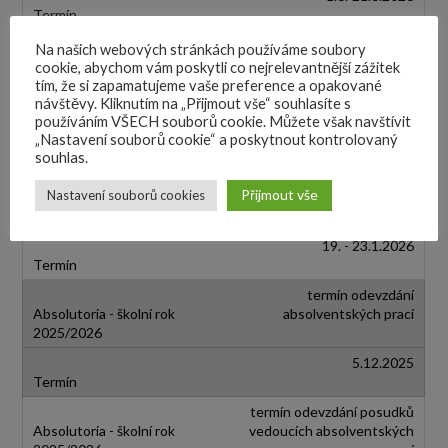
Na našich webových stránkách používáme soubory
cookie, abychom vám poskytli co nejrelevantnější zážitek
tím, že si zapamatujeme vaše preference a opakované
návštěvy. Kliknutím na „Přijmout vše“ souhlasíte s
používáním VŠECH souborů cookie. Můžete však navštívit
Další důležité termíny
„Nastavení souborů cookie“ a poskytnout kontrolovaný
souhlas.
termín absolutorií (řádný
Přijmout vše
Nastavení souborů cookies
termín absolutorií, dálková
forma studia)
19. - 23.1.2026
termín odevzdání
absolventských prací
5.12.2025
termín odevzdání posudků
vedoucích absolventských