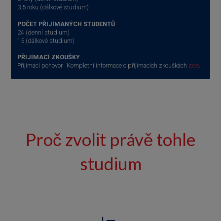
3.5 roku (dálkové studium)
POČET PŘIJÍMANÝCH STUDENTŮ
24 (denní studium)
15 (dálkové studium)
PŘIJÍMACÍ ZKOUŠKY
Přijímací pohovor. Kompletní informace o přijímacích zkouškách
zde
.
Proč zvolit právě tohle
studium