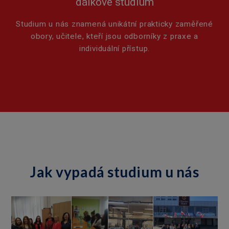
dálkové studium
Studium u nás znamená unikátní prakticky zaměřené
obory, učitele, kteří jsou odborníky z praxe a
individuální přístup.
Jak vypadá studium u nás