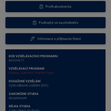
Profil absolventa
Podívejte se na předměty
Informace o přijímacím řízení
KÓD VZDĚLÁVACÍHO PROGRAMU
63-43-N/11
VZDĚLÁVACÍ PROGRAM
Finance, účetnictví, finanční řízení
DOSAŽENÉ VZDĚLÁNÍ
Vyšší odborné vzdělání (DiS.)
ZAKONČENÍ STUDIA
Absolutorium
DÉLKA STUDIA
3 roky (denní studium)