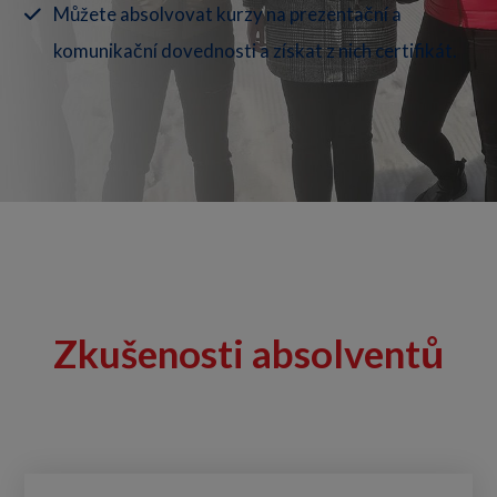
Můžete absolvovat kurzy na prezentační a
komunikační dovednosti a získat z nich certifikát.
Zkušenosti absolventů