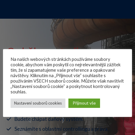
Co během studia
Na našich webových stránkách používáme soubory
ovládnete
cookie, abychom vám poskytli co nejrelevantnější zážitek
tím, že si zapamatujeme vaše preference a opakované
návštěvy. Kliknutím na „Přijmout vše“ souhlasíte s
používáním VŠECH souborů cookie. Můžete však navštívit
„Nastavení souborů cookie“ a poskytnout kontrolovaný
Seznámíte se s oblastí podnikových financí.
souhlas.
Pochopíte principy finančního řízení.
Přijmout vše
Nastavení souborů cookies
Ovládnete účetnictví.
Budete chápat daňový systém.
Seznámíte s oblastmi controllingu a práva.