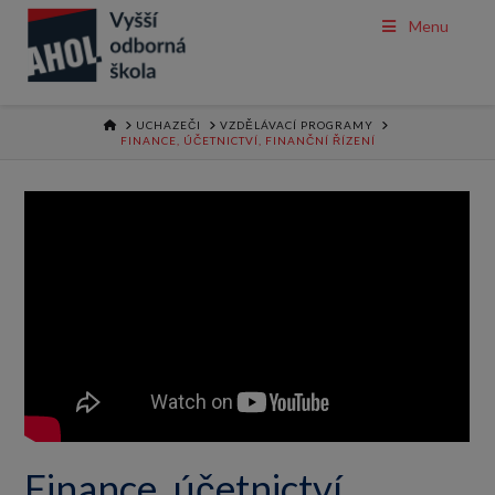
Menu
HOME
UCHAZEČI
VZDĚLÁVACÍ PROGRAMY
FINANCE, ÚČETNICTVÍ, FINANČNÍ ŘÍZENÍ
Finance, účetnictví,