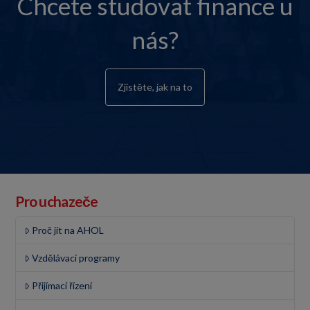
Chcete studovat finance u
nás?
Zjistěte, jak na to
Pro uchazeče
Proč jít na AHOL
Vzdělávací programy
Přijímací řízení